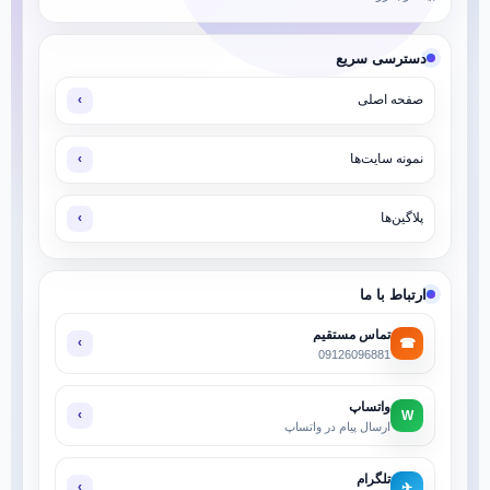
دسترسی سریع
صفحه اصلی
‹
نمونه سایت‌ها
‹
پلاگین‌ها
‹
ارتباط با ما
تماس مستقیم
☎
‹
09126096881
واتساپ
W
‹
ارسال پیام در واتساپ
تلگرام
✈
‹