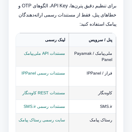
برای تنظیم دقیق پترن‌ها، API Key، الگوهای OTP و
خطاهای پنل، فقط از مستندات رسمی ارائه‌دهندگان
پیامک استفاده کنید:
پنل / سرویس
لینک رسمی
برای 
ملی‌پیامک / Payamak
مستندات API ملی‌پیامک
Panel
وب‌س
فراز / IPPanel
مستندات رسمی IPPanel
و Sender.
کاوه‌نگار
مستندات REST کاوه‌نگار
تنظیم Lookup، Template و I Key
SMS.ir
مستندات رسمی SMS.ir
تنظیم Verify/Ultra Fast، Template ID و پارامترهای
رستاک پیامک
سایت رسمی رستاک پیامک
ID.