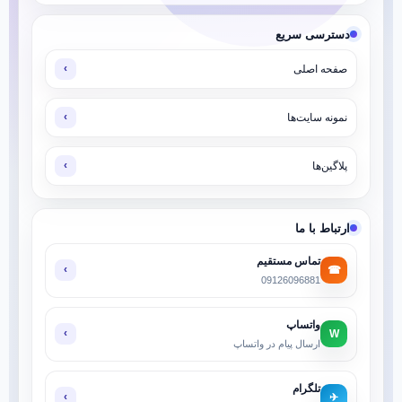
دسترسی سریع
صفحه اصلی
‹
نمونه سایت‌ها
‹
پلاگین‌ها
‹
ارتباط با ما
تماس مستقیم
☎
‹
09126096881
واتساپ
W
‹
ارسال پیام در واتساپ
تلگرام
✈
‹