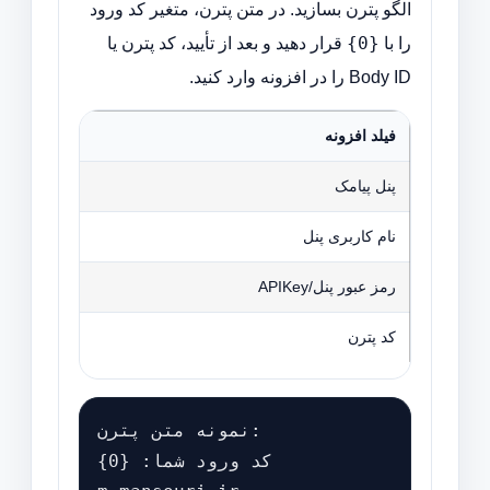
الگو پترن بسازید. در متن پترن، متغیر کد ورود
{0}
را با
قرار دهید و بعد از تأیید، کد پترن یا
Body ID را در افزونه وارد کنید.
فیلد افزونه
مقدار
پنل پیامک
ملی پیامک
نام کاربری پنل
نام کاربری
رمز عبور پنل/APIKey
رمز پنل یا APIKey وب‌سروی
کد پترن
Body ID الگوی تاییدشده
نمونه متن پترن:

کد ورود شما: {0}
