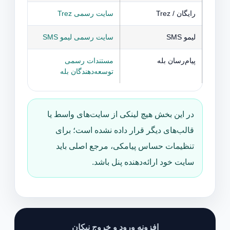
رایگان / Trez
سایت رسمی Trez
بررسی AccessHash، PatternId و er
لیمو SMS
سایت رسمی لیمو SMS
دریافت API Key و OtpId برای ا
پیام‌رسان بله
مستندات رسمی
توسعه‌دهندگان بله
ربات.
در این بخش هیچ لینکی از سایت‌های واسط یا
قالب‌های دیگر قرار داده نشده است؛ برای
تنظیمات حساس پیامکی، مرجع اصلی باید
سایت خود ارائه‌دهنده پنل باشد.
افزونه ورود و خروج نیکان