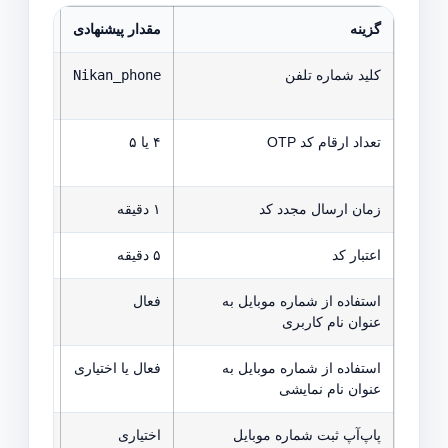
گزینه
مقدار پیشنهادی
توضیح
کلید شماره تلفن
Nikan_phone
اگر قبلا
متای آن ا
تعداد ارقام کد OTP
۴ یا ۵
بیشتری د
زمان ارسال مجدد کد
۱ دقیقه
برای جلو
اعتبار کد
۵ دقیقه
بعد از پا
استفاده از شماره موبایل به
فعال
برای سا
عنوان نام کاربری
استفاده از شماره موبایل به
فعال یا اختیاری
اگر نمی‌خ
عنوان نام نمایشی
پاپ‌آپ ثبت شماره موبایل
اختیاری
برای کار